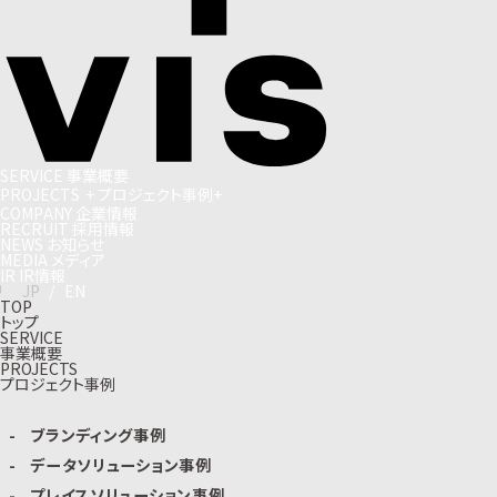
S
E
R
V
I
C
E
事
業
概
要
P
R
O
J
E
C
T
S
+
プ
ロ
ジ
ェ
ク
ト
事
例
+
C
O
M
P
A
N
Y
企
業
情
報
R
E
C
R
U
I
T
採
用
情
報
N
E
W
S
お
知
ら
せ
M
E
D
I
A
メ
デ
ィ
ア
I
R
I
R
情
報
J
P
/
E
N
TOP
トップ
SERVICE
事業概要
PROJECTS
プロジェクト事例
ブランディング事例
データソリューション事例
プレイスソリューション事例