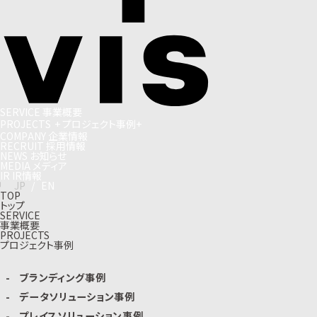
S
E
R
V
I
C
E
事
業
概
要
P
R
O
J
E
C
T
S
+
プ
ロ
ジ
ェ
ク
ト
事
例
+
C
O
M
P
A
N
Y
企
業
情
報
R
E
C
R
U
I
T
採
用
情
報
N
E
W
S
お
知
ら
せ
M
E
D
I
A
メ
デ
ィ
ア
I
R
I
R
情
報
J
P
/
E
N
TOP
トップ
SERVICE
事業概要
PROJECTS
プロジェクト事例
ブランディング事例
データソリューション事例
プレイスソリューション事例