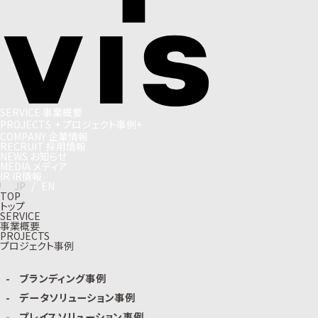
S
E
R
V
I
C
E
事
業
概
要
P
R
O
J
E
C
T
S
+
プ
ロ
ジ
ェ
ク
ト
事
例
+
C
O
M
P
A
N
Y
企
業
情
報
R
E
C
R
U
I
T
採
用
情
報
N
E
W
S
お
知
ら
せ
M
E
D
I
A
メ
デ
ィ
ア
I
R
I
R
情
報
J
P
/
E
N
TOP
トップ
SERVICE
事業概要
PROJECTS
プロジェクト事例
ブランディング事例
データソリューション事例
プレイスソリューション事例