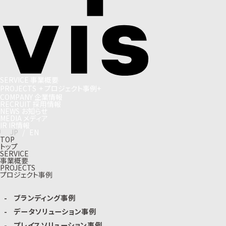
S
E
R
V
I
C
E
事
業
概
要
P
R
O
J
E
C
T
S
+
プ
ロ
ジ
ェ
ク
ト
事
例
+
C
O
M
P
A
N
Y
企
業
情
報
R
E
C
R
U
I
T
採
用
情
報
N
E
W
S
お
知
ら
せ
M
E
D
I
A
メ
デ
ィ
ア
I
R
I
R
情
報
J
P
/
E
N
TOP
トップ
SERVICE
事業概要
PROJECTS
プロジェクト事例
ブランディング事例
データソリューション事例
プレイスソリューション事例