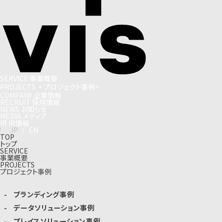
S
E
R
V
I
C
E
事
業
概
要
P
R
O
J
E
C
T
S
+
プ
ロ
ジ
ェ
ク
ト
事
例
+
C
O
M
P
A
N
Y
企
業
情
報
R
E
C
R
U
I
T
採
用
情
報
N
E
W
S
お
知
ら
せ
M
E
D
I
A
メ
デ
ィ
ア
I
R
I
R
情
報
J
P
/
E
N
TOP
トップ
SERVICE
事業概要
PROJECTS
プロジェクト事例
ブランディング事例
データソリューション事例
プレイスソリューション事例