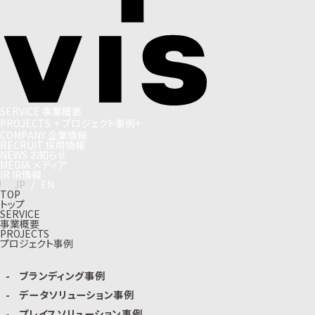
S
E
R
V
I
C
E
事
業
概
要
P
R
O
J
E
C
T
S
+
プ
ロ
ジ
ェ
ク
ト
事
例
+
C
O
M
P
A
N
Y
企
業
情
報
R
E
C
R
U
I
T
採
用
情
報
N
E
W
S
お
知
ら
せ
M
E
D
I
A
メ
デ
ィ
ア
I
R
I
R
情
報
J
P
/
E
N
TOP
トップ
SERVICE
事業概要
PROJECTS
プロジェクト事例
ブランディング事例
データソリューション事例
プレイスソリューション事例