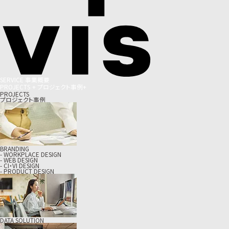
S
E
R
V
I
C
E
事
業
概
要
P
R
O
J
E
C
T
S
+
プ
ロ
ジ
ェ
ク
ト
事
例
+
PROJECTS
プロジェクト事例
BRANDING
- WORKPLACE DESIGN
- WEB DESIGN
- CI・VI DESIGN
- PRODUCT DESIGN
DATA SOLUTION