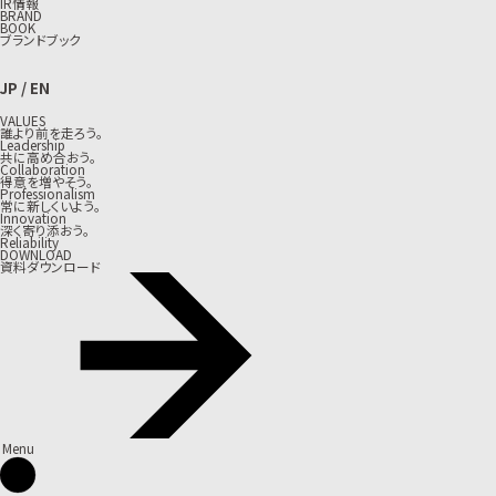
IR情報
BRAND
BOOK
ブランドブック
JP
/
EN
VALUES
誰より前を走ろう。
Leadership
共に高め合おう。
Collaboration
得意を増やそう。
Professionalism
常に新しくいよう。
Innovation
深く寄り添おう。
Reliability
DOWNLOAD
資料ダウンロード
Menu