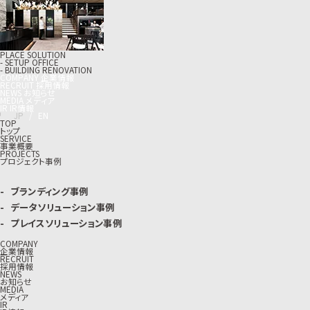
PLACE SOLUTION
- SETUP OFFICE
- BUILDING RENOVATION
C
O
M
P
A
N
Y
企
業
情
報
R
E
C
R
U
I
T
採
用
情
報
N
E
W
S
お
知
ら
せ
M
E
D
I
A
メ
デ
ィ
ア
I
R
I
R
情
報
J
P
/
E
N
TOP
トップ
SERVICE
事業概要
PROJECTS
プロジェクト事例
ブランディング事例
データソリューション事例
プレイスソリューション事例
COMPANY
企業情報
RECRUIT
採用情報
NEWS
お知らせ
MEDIA
メディア
IR