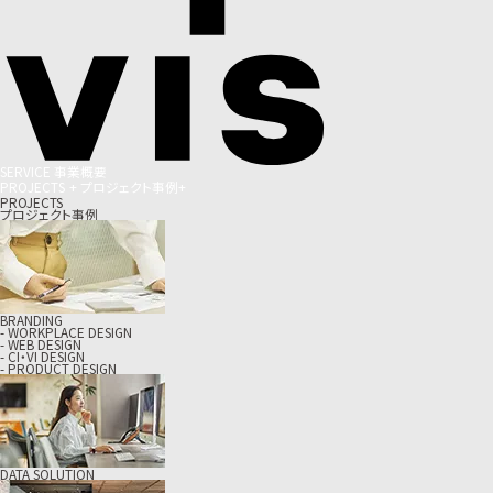
S
E
R
V
I
C
E
事
業
概
要
P
R
O
J
E
C
T
S
+
プ
ロ
ジ
ェ
ク
ト
事
例
+
PROJECTS
プロジェクト事例
BRANDING
- WORKPLACE DESIGN
- WEB DESIGN
- CI・VI DESIGN
- PRODUCT DESIGN
DATA SOLUTION