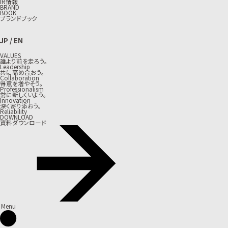
IR情報
BRAND
BOOK
ブランドブック
JP
/
EN
VALUES
誰より前を走ろう。
Leadership
共に高め合おう。
Collaboration
得意を増やそう。
Professionalism
常に新しくいよう。
Innovation
深く寄り添おう。
Reliability
DOWNLOAD
資料ダウンロード
Menu