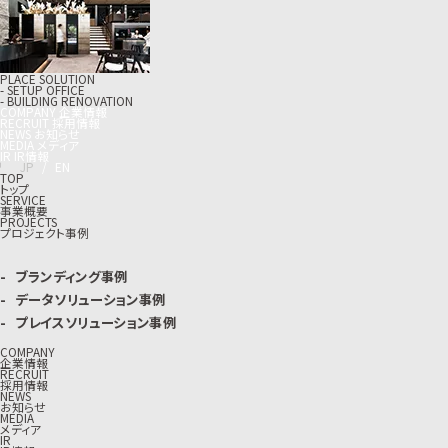
PLACE SOLUTION
- SETUP OFFICE
- BUILDING RENOVATION
C
O
M
P
A
N
Y
企
業
情
報
R
E
C
R
U
I
T
採
用
情
報
N
E
W
S
お
知
ら
せ
M
E
D
I
A
メ
デ
ィ
ア
I
R
I
R
情
報
J
P
/
E
N
TOP
トップ
SERVICE
事業概要
PROJECTS
プロジェクト事例
ブランディング事例
データソリューション事例
プレイスソリューション事例
COMPANY
企業情報
RECRUIT
採用情報
NEWS
お知らせ
MEDIA
メディア
IR