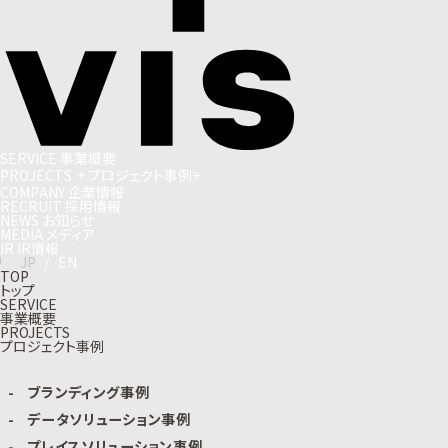
S
E
R
V
I
C
E
事
業
概
要
P
R
O
J
E
C
T
S
+
プ
ロ
ジ
ェ
ク
ト
事
例
+
C
O
M
P
A
N
Y
企
業
情
報
R
E
C
R
U
I
T
採
用
情
報
N
E
W
S
お
知
ら
せ
M
E
D
I
A
メ
デ
ィ
ア
I
R
I
R
情
報
J
P
/
E
N
TOP
トップ
SERVICE
事業概要
PROJECTS
プロジェクト事例
ブランディング事例
データソリューション事例
プレイスソリューション事例