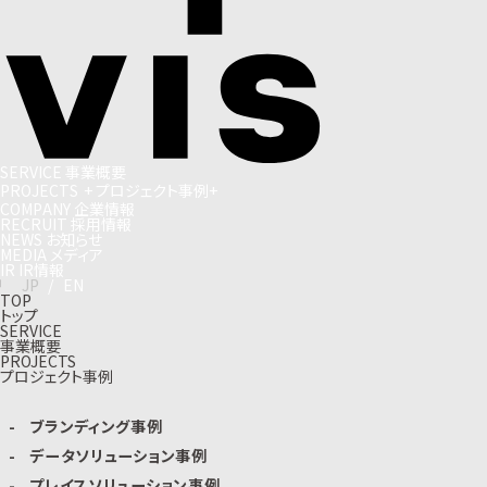
S
E
R
V
I
C
E
事
業
概
要
P
R
O
J
E
C
T
S
+
プ
ロ
ジ
ェ
ク
ト
事
例
+
C
O
M
P
A
N
Y
企
業
情
報
R
E
C
R
U
I
T
採
用
情
報
N
E
W
S
お
知
ら
せ
M
E
D
I
A
メ
デ
ィ
ア
I
R
I
R
情
報
J
P
/
E
N
TOP
トップ
SERVICE
事業概要
PROJECTS
プロジェクト事例
ブランディング事例
データソリューション事例
プレイスソリューション事例