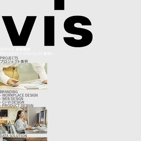
S
E
R
V
I
C
E
事
業
概
要
P
R
O
J
E
C
T
S
+
プ
ロ
ジ
ェ
ク
ト
事
例
+
PROJECTS
プロジェクト事例
BRANDING
- WORKPLACE DESIGN
- WEB DESIGN
- CI・VI DESIGN
- PRODUCT DESIGN
DATA SOLUTION