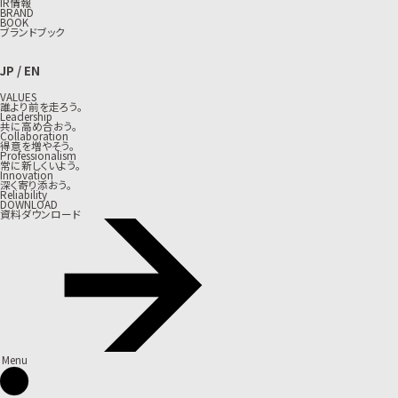
IR情報
BRAND
BOOK
ブランドブック
JP
/
EN
VALUES
誰より前を走ろう。
Leadership
共に高め合おう。
Collaboration
得意を増やそう。
Professionalism
常に新しくいよう。
Innovation
深く寄り添おう。
Reliability
DOWNLOAD
資料ダウンロード
Menu