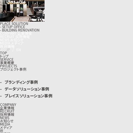
PLACE SOLUTION
- SETUP OFFICE
- BUILDING RENOVATION
C
O
M
P
A
N
Y
企
業
情
報
R
E
C
R
U
I
T
採
用
情
報
N
E
W
S
お
知
ら
せ
M
E
D
I
A
メ
デ
ィ
ア
I
R
I
R
情
報
J
P
/
E
N
TOP
トップ
SERVICE
事業概要
PROJECTS
プロジェクト事例
ブランディング事例
データソリューション事例
プレイスソリューション事例
COMPANY
企業情報
RECRUIT
採用情報
NEWS
お知らせ
MEDIA
メディア
IR