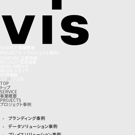
S
E
R
V
I
C
E
事
業
概
要
P
R
O
J
E
C
T
S
+
プ
ロ
ジ
ェ
ク
ト
事
例
+
C
O
M
P
A
N
Y
企
業
情
報
R
E
C
R
U
I
T
採
用
情
報
N
E
W
S
お
知
ら
せ
M
E
D
I
A
メ
デ
ィ
ア
I
R
I
R
情
報
J
P
/
E
N
TOP
トップ
SERVICE
事業概要
PROJECTS
プロジェクト事例
ブランディング事例
データソリューション事例
プレイスソリューション事例