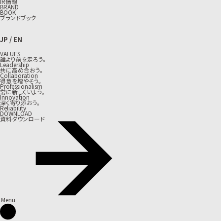
IR情報
BRAND
BOOK
ブランドブック
JP
/
EN
VALUES
誰より前を走ろう。
Leadership
共に高め合おう。
Collaboration
得意を増やそう。
Professionalism
常に新しくいよう。
Innovation
深く寄り添おう。
Reliability
DOWNLOAD
資料ダウンロード
Menu