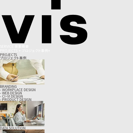
S
E
R
V
I
C
E
事
業
概
要
P
R
O
J
E
C
T
S
+
プ
ロ
ジ
ェ
ク
ト
事
例
+
PROJECTS
プロジェクト事例
BRANDING
- WORKPLACE DESIGN
- WEB DESIGN
- CI・VI DESIGN
- PRODUCT DESIGN
DATA SOLUTION