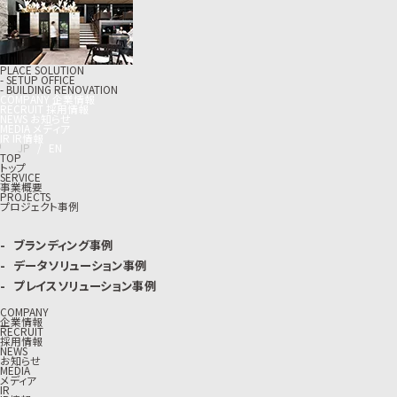
PLACE SOLUTION
- SETUP OFFICE
- BUILDING RENOVATION
C
O
M
P
A
N
Y
企
業
情
報
R
E
C
R
U
I
T
採
用
情
報
N
E
W
S
お
知
ら
せ
M
E
D
I
A
メ
デ
ィ
ア
I
R
I
R
情
報
J
P
/
E
N
TOP
トップ
SERVICE
事業概要
PROJECTS
プロジェクト事例
ブランディング事例
データソリューション事例
プレイスソリューション事例
COMPANY
企業情報
RECRUIT
採用情報
NEWS
お知らせ
MEDIA
メディア
IR