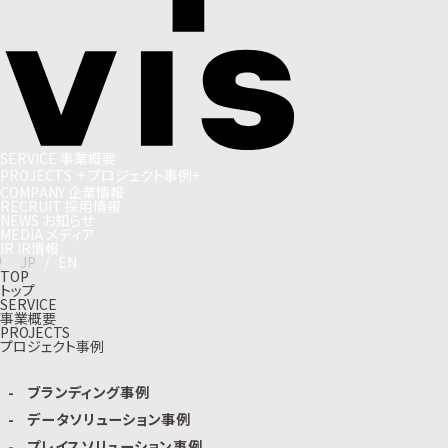
S
E
R
V
I
C
E
事
業
概
要
P
R
O
J
E
C
T
S
+
プ
ロ
ジ
ェ
ク
ト
事
例
+
C
O
M
P
A
N
Y
企
業
情
報
R
E
C
R
U
I
T
採
用
情
報
N
E
W
S
お
知
ら
せ
M
E
D
I
A
メ
デ
ィ
ア
I
R
I
R
情
報
J
P
/
E
N
TOP
トップ
SERVICE
事業概要
PROJECTS
プロジェクト事例
ブランディング事例
データソリューション事例
プレイスソリューション事例