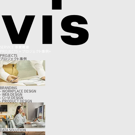
S
E
R
V
I
C
E
事
業
概
要
P
R
O
J
E
C
T
S
+
プ
ロ
ジ
ェ
ク
ト
事
例
+
PROJECTS
プロジェクト事例
BRANDING
- WORKPLACE DESIGN
- WEB DESIGN
- CI・VI DESIGN
- PRODUCT DESIGN
DATA SOLUTION