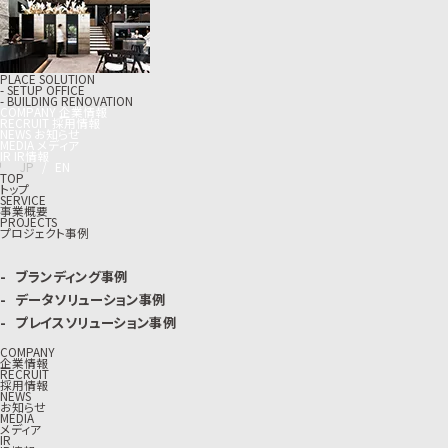
PLACE SOLUTION
- SETUP OFFICE
- BUILDING RENOVATION
C
O
M
P
A
N
Y
企
業
情
報
R
E
C
R
U
I
T
採
用
情
報
N
E
W
S
お
知
ら
せ
M
E
D
I
A
メ
デ
ィ
ア
I
R
I
R
情
報
J
P
/
E
N
TOP
トップ
SERVICE
事業概要
PROJECTS
プロジェクト事例
ブランディング事例
データソリューション事例
プレイスソリューション事例
COMPANY
企業情報
RECRUIT
採用情報
NEWS
お知らせ
MEDIA
メディア
IR