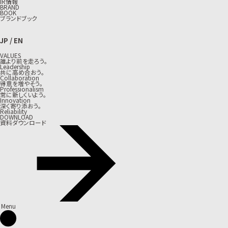
IR情報
BRAND
BOOK
ブランドブック
JP
/
EN
VALUES
誰より前を走ろう。
Leadership
共に高め合おう。
Collaboration
得意を増やそう。
Professionalism
常に新しくいよう。
Innovation
深く寄り添おう。
Reliability
DOWNLOAD
資料ダウンロード
Menu