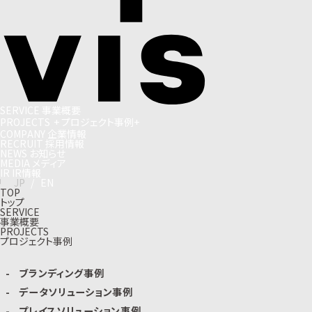
S
E
R
V
I
C
E
事
業
概
要
P
R
O
J
E
C
T
S
+
プ
ロ
ジ
ェ
ク
ト
事
例
+
C
O
M
P
A
N
Y
企
業
情
報
R
E
C
R
U
I
T
採
用
情
報
N
E
W
S
お
知
ら
せ
M
E
D
I
A
メ
デ
ィ
ア
I
R
I
R
情
報
J
P
/
E
N
TOP
トップ
SERVICE
事業概要
PROJECTS
プロジェクト事例
ブランディング事例
データソリューション事例
プレイスソリューション事例