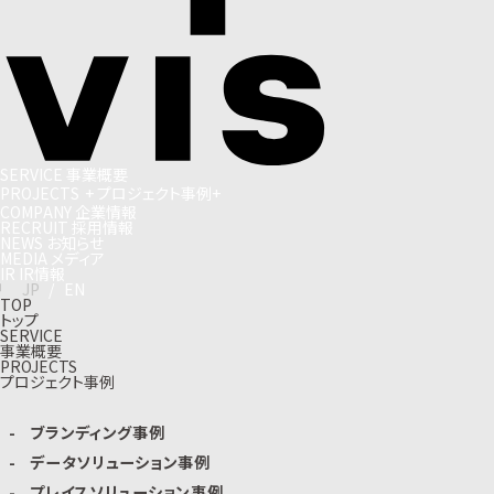
S
E
R
V
I
C
E
事
業
概
要
P
R
O
J
E
C
T
S
+
プ
ロ
ジ
ェ
ク
ト
事
例
+
C
O
M
P
A
N
Y
企
業
情
報
R
E
C
R
U
I
T
採
用
情
報
N
E
W
S
お
知
ら
せ
M
E
D
I
A
メ
デ
ィ
ア
I
R
I
R
情
報
J
P
/
E
N
TOP
トップ
SERVICE
事業概要
PROJECTS
プロジェクト事例
ブランディング事例
データソリューション事例
プレイスソリューション事例