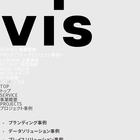
S
E
R
V
I
C
E
事
業
概
要
P
R
O
J
E
C
T
S
+
プ
ロ
ジ
ェ
ク
ト
事
例
+
C
O
M
P
A
N
Y
企
業
情
報
R
E
C
R
U
I
T
採
用
情
報
N
E
W
S
お
知
ら
せ
M
E
D
I
A
メ
デ
ィ
ア
I
R
I
R
情
報
J
P
/
E
N
TOP
トップ
SERVICE
事業概要
PROJECTS
プロジェクト事例
ブランディング事例
データソリューション事例
プレイスソリューション事例