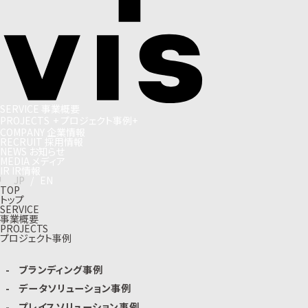
S
E
R
V
I
C
E
事
業
概
要
P
R
O
J
E
C
T
S
+
プ
ロ
ジ
ェ
ク
ト
事
例
+
C
O
M
P
A
N
Y
企
業
情
報
R
E
C
R
U
I
T
採
用
情
報
N
E
W
S
お
知
ら
せ
M
E
D
I
A
メ
デ
ィ
ア
I
R
I
R
情
報
J
P
/
E
N
TOP
トップ
SERVICE
事業概要
PROJECTS
プロジェクト事例
ブランディング事例
データソリューション事例
プレイスソリューション事例