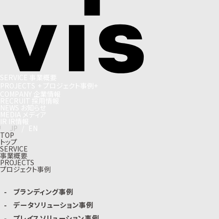
S
E
R
V
I
C
E
事
業
概
要
P
R
O
J
E
C
T
S
+
プ
ロ
ジ
ェ
ク
ト
事
例
+
C
O
M
P
A
N
Y
企
業
情
報
R
E
C
R
U
I
T
採
用
情
報
N
E
W
S
お
知
ら
せ
M
E
D
I
A
メ
デ
ィ
ア
I
R
I
R
情
報
J
P
/
E
N
TOP
トップ
SERVICE
事業概要
PROJECTS
プロジェクト事例
ブランディング事例
データソリューション事例
プレイスソリューション事例