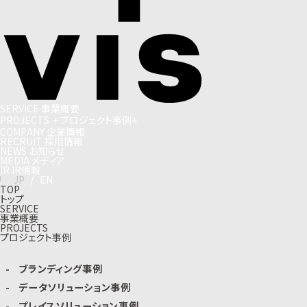
S
E
R
V
I
C
E
事
業
概
要
P
R
O
J
E
C
T
S
+
プ
ロ
ジ
ェ
ク
ト
事
例
+
C
O
M
P
A
N
Y
企
業
情
報
R
E
C
R
U
I
T
採
用
情
報
N
E
W
S
お
知
ら
せ
M
E
D
I
A
メ
デ
ィ
ア
I
R
I
R
情
報
J
P
/
E
N
TOP
トップ
SERVICE
事業概要
PROJECTS
プロジェクト事例
ブランディング事例
データソリューション事例
プレイスソリューション事例