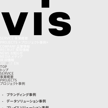
S
E
R
V
I
C
E
事
業
概
要
P
R
O
J
E
C
T
S
+
プ
ロ
ジ
ェ
ク
ト
事
例
+
C
O
M
P
A
N
Y
企
業
情
報
R
E
C
R
U
I
T
採
用
情
報
N
E
W
S
お
知
ら
せ
M
E
D
I
A
メ
デ
ィ
ア
I
R
I
R
情
報
J
P
/
E
N
TOP
トップ
SERVICE
事業概要
PROJECTS
プロジェクト事例
ブランディング事例
データソリューション事例
プレイスソリューション事例