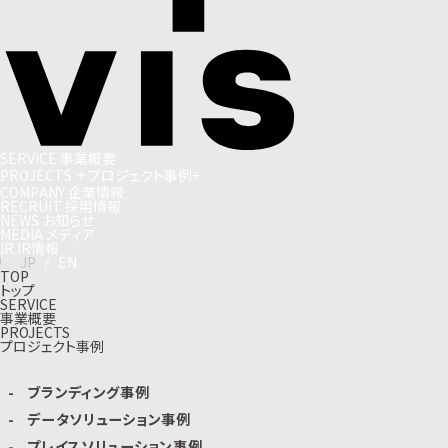
S
E
R
V
I
C
E
事
業
概
要
P
R
O
J
E
C
T
S
+
プ
ロ
ジ
ェ
ク
ト
事
例
+
C
O
M
P
A
N
Y
企
業
情
報
R
E
C
R
U
I
T
採
用
情
報
N
E
W
S
お
知
ら
せ
M
E
D
I
A
メ
デ
ィ
ア
I
R
I
R
情
報
J
P
/
E
N
TOP
トップ
SERVICE
事業概要
PROJECTS
プロジェクト事例
ブランディング事例
データソリューション事例
プレイスソリューション事例