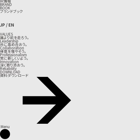
IR情報
BRAND
BOOK
ブランドブック
JP
/
EN
VALUES
誰より前を走ろう。
Leadership
共に高め合おう。
Collaboration
得意を増やそう。
Professionalism
常に新しくいよう。
Innovation
深く寄り添おう。
Reliability
DOWNLOAD
資料ダウンロード
Menu