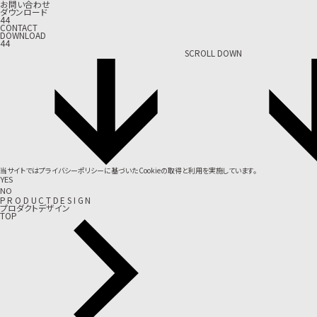
お問い合わせ
ダウンロード
44
CONTACT
DOWNLOAD
44
SCROLL DOWN
当サイトでは
プライバシーポリシー
に基づいたCookieの取得と利用を実施しています。
YES
NO
P
R
O
D
U
C
T
D
E
S
I
G
N
プロダクトデザイン
TOP