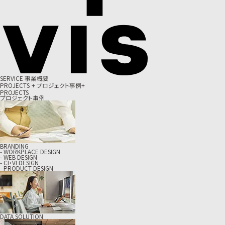
S
E
R
V
I
C
E
事
業
概
要
P
R
O
J
E
C
T
S
+
プ
ロ
ジ
ェ
ク
ト
事
例
+
PROJECTS
プロジェクト事例
BRANDING
- WORKPLACE DESIGN
- WEB DESIGN
- CI・VI DESIGN
- PRODUCT DESIGN
DATA SOLUTION