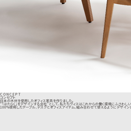
C
O
N
C
E
P
T
コンセプト
日本の木材を使用した
オフィス家具を作りました。
“「はたらく」をデザインする会社”として、私たちヴィスはこれからの働く環境にふさわ
100%使用したテーブル、デスクとオフィスアイテム、組み合わせて使えるようにデザインし