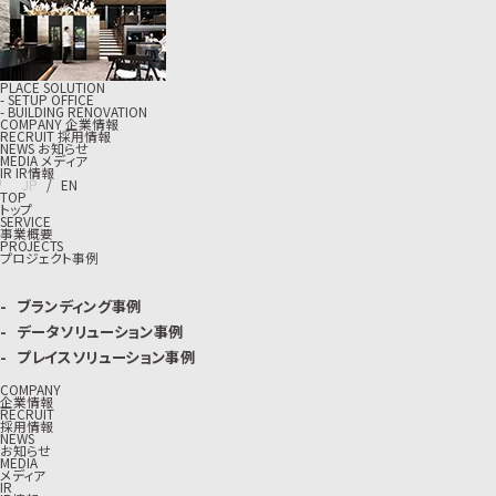
PLACE SOLUTION
- SETUP OFFICE
- BUILDING RENOVATION
C
O
M
P
A
N
Y
企
業
情
報
R
E
C
R
U
I
T
採
用
情
報
N
E
W
S
お
知
ら
せ
M
E
D
I
A
メ
デ
ィ
ア
I
R
I
R
情
報
J
P
/
E
N
TOP
トップ
SERVICE
事業概要
PROJECTS
プロジェクト事例
ブランディング事例
データソリューション事例
プレイスソリューション事例
COMPANY
企業情報
RECRUIT
採用情報
NEWS
お知らせ
MEDIA
メディア
IR