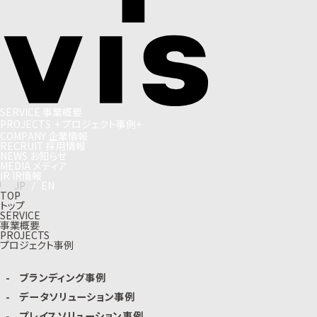
S
E
R
V
I
C
E
事
業
概
要
P
R
O
J
E
C
T
S
+
プ
ロ
ジ
ェ
ク
ト
事
例
+
C
O
M
P
A
N
Y
企
業
情
報
R
E
C
R
U
I
T
採
用
情
報
N
E
W
S
お
知
ら
せ
M
E
D
I
A
メ
デ
ィ
ア
I
R
I
R
情
報
J
P
/
E
N
TOP
トップ
SERVICE
事業概要
PROJECTS
プロジェクト事例
ブランディング事例
データソリューション事例
プレイスソリューション事例