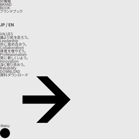
IR情報
BRAND
BOOK
ブランドブック
JP
/
EN
VALUES
誰より前を走ろう。
Leadership
共に高め合おう。
Collaboration
得意を増やそう。
Professionalism
常に新しくいよう。
Innovation
深く寄り添おう。
Reliability
DOWNLOAD
資料ダウンロード
Menu