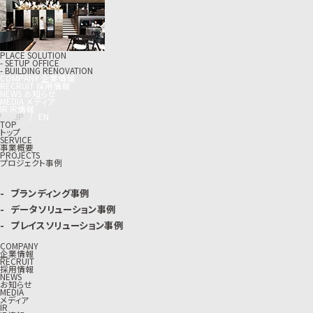
PLACE SOLUTION
- SETUP OFFICE
- BUILDING RENOVATION
C
O
M
P
A
N
Y
企
業
情
報
R
E
C
R
U
I
T
採
用
情
報
N
E
W
S
お
知
ら
せ
M
E
D
I
A
メ
デ
ィ
ア
I
R
I
R
情
報
J
P
/
E
N
TOP
トップ
SERVICE
事業概要
PROJECTS
プロジェクト事例
ブランディング事例
データソリューション事例
プレイスソリューション事例
COMPANY
企業情報
RECRUIT
採用情報
NEWS
お知らせ
MEDIA
メディア
IR