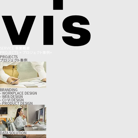
S
E
R
V
I
C
E
事
業
概
要
P
R
O
J
E
C
T
S
+
プ
ロ
ジ
ェ
ク
ト
事
例
+
PROJECTS
プロジェクト事例
BRANDING
- WORKPLACE DESIGN
- WEB DESIGN
- CI・VI DESIGN
- PRODUCT DESIGN
DATA SOLUTION