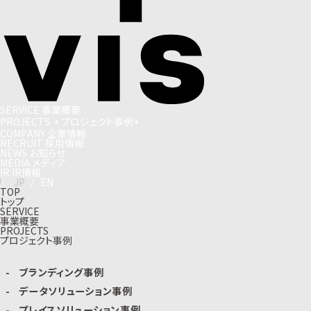
S
E
R
V
I
C
E
事
業
概
要
P
R
O
J
E
C
T
S
+
プ
ロ
ジ
ェ
ク
ト
事
例
+
C
O
M
P
A
N
Y
企
業
情
報
R
E
C
R
U
I
T
採
用
情
報
N
E
W
S
お
知
ら
せ
M
E
D
I
A
メ
デ
ィ
ア
I
R
I
R
情
報
J
P
/
E
N
TOP
トップ
SERVICE
事業概要
PROJECTS
プロジェクト事例
ブランディング事例
データソリューション事例
プレイスソリューション事例